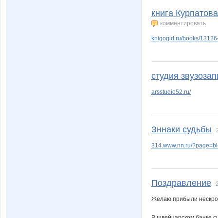
книга Курпатова
комментировать
knigogid.ru/books/13126-
студия звузозап
arsstudio52.ru/
Зннаки судьбы
314.www.nn.ru/?page=b
Поздравление
Желаю прибыли нескро
В швейцарском банке с