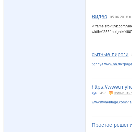
Видео
05.06.2018 в
<iframe src=″//vk.com
width=″853″ height=″480″
сытные пироги
tigrinya.www.nn.ru/?pa
https://www.myh
1493
комменти
www.myheritage.com/?l
Простое решен