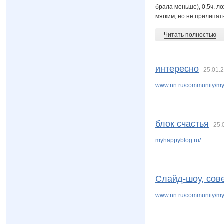
брала меньше), 0,5ч. л
мягким, но не прилипать
Читать полностью
интересно
25.01.2
www.nn.ru/community/my_
блок счастья
25.
myhappyblog.ru/
Слайд-шоу, сов
www.nn.ru/community/m