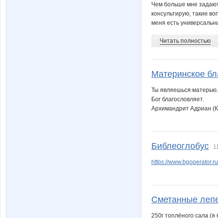
Чем больше мне задают в
консультирую, такие во
меня есть универсальны
Читать полностью
Материнское бл
Ты являешься матерью. 
Бог благословляет.
Архимандрит Адриан (К
Библеоглобус
1
https://www.bgoperator.
Сметанные леп
250г топлёного сала (я б