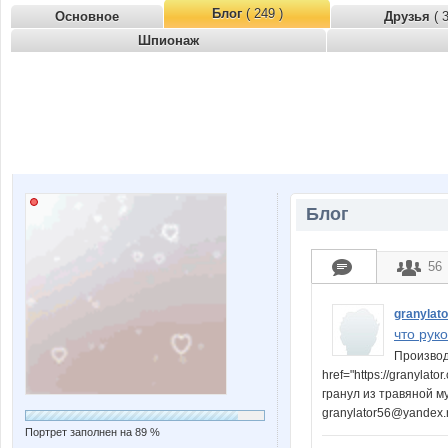
Блог
( 249 )
Основное
Друзья
( 
Шпионаж
Блог
56
granylato
что руко
Производ
href="https://granyl
гранул из травяной му
granylator56@yandex.r
Портрет заполнен на 89 %