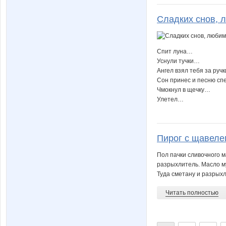
Сладких снов,
Спит луна…
Уснули тучки…
Ангел взял тебя за руч
Сон принес и песню с
Чмокнул в щечку…
Улетел…
Пирог с щавеле
Пол пачки сливочного м
разрыхлитель. Масло м
Туда сметану и разрыхл
Читать полностью