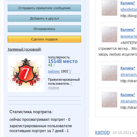
Калина*
Отправить приватное сообщение
ideidets
http://bl
Добавить в друзья
Игнорировать
Калина*
внимате
Сделать подарок
«МАТЕРИН
стремится ветер... М
Халявный (основной)
хворь любую исцелить
популярность:
15148 место
+1 ↑
Калина*
рейтинг
1802
?
stranam
Привилегированный
http://st
пользователь
7
уровня
Калина*
stranam
http://st
Статистика портрета:
сейчас просматривают портрет - 0
зарегистрированные пользователи
посетившие портрет за 7 дней - 1
капор
24.10.2021 в 