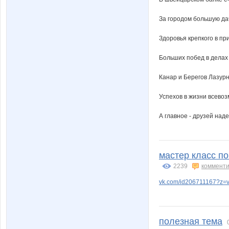
За городом большую да
Здоровья крепкого в пр
Больших побед в делах
Канар и Берегов Лазур
Успехов в жизни всево
А главное - друзей над
мастер класс п
2239
комменти
vk.com/id206711167?z=v
полезная тема