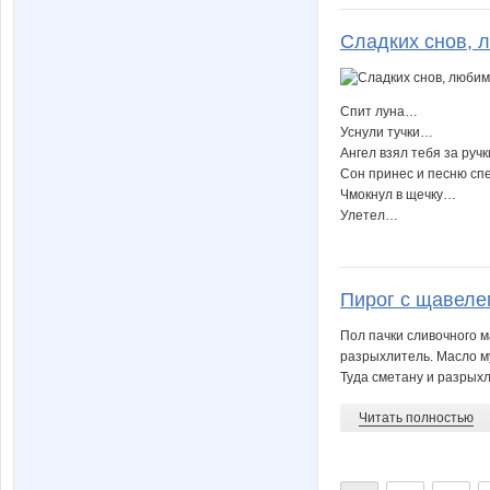
Сладких снов,
Спит луна…
Уснули тучки…
Ангел взял тебя за руч
Сон принес и песню с
Чмокнул в щечку…
Улетел…
Пирог с щавеле
Пол пачки сливочного м
разрыхлитель. Масло м
Туда сметану и разрыхл
Читать полностью