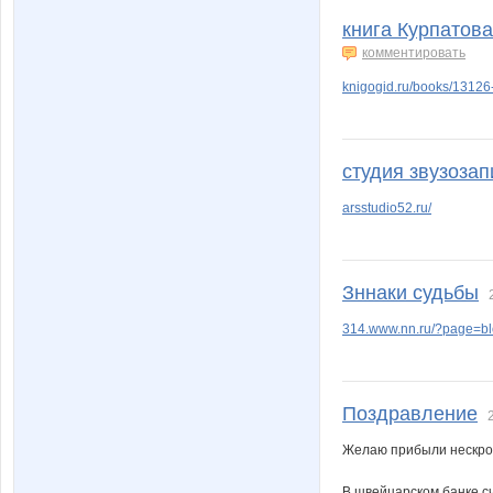
книга Курпатова
комментировать
knigogid.ru/books/13126-
студия звузозап
arsstudio52.ru/
Зннаки судьбы
314.www.nn.ru/?page=b
Поздравление
Желаю прибыли нескро
В швейцарском банке с