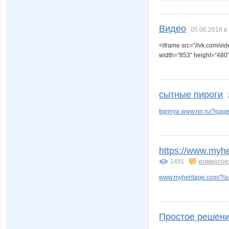
Видео
05.06.2018 в
<iframe src=″//vk.com
width=″853″ height=″480″
сытные пироги
tigrinya.www.nn.ru/?pa
https://www.myh
1491
комменти
www.myheritage.com/?l
Простое решен