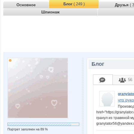
Блог
( 249 )
Основное
Друзья
( 
Шпионаж
Блог
56
granylato
что руко
Производ
href="https://granyl
гранул из травяной му
granylator56@yandex.r
Портрет заполнен на 89 %