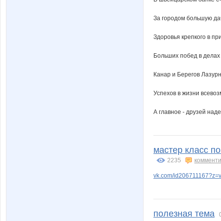
За городом большую да
Здоровья крепкого в пр
Больших побед в делах
Канар и Берегов Лазур
Успехов в жизни всево
А главное - друзей над
мастер класс п
2235
комменти
vk.com/id206711167?z=v
полезная тема