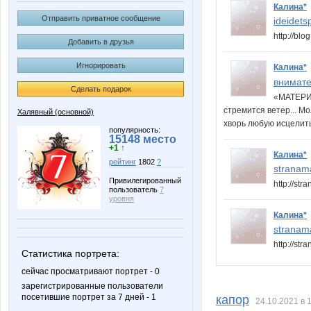
Калина*
Отправить приватное сообщение
ideidets
http://bl
Добавить в друзья
Игнорировать
Калина*
внимате
Сделать подарок
«МАТЕРИН
стремится ветер... М
Халявный (основной)
хворь любую исцелить
популярность:
15148 место
+1 ↑
Калина*
рейтинг
1802
?
stranam
Привилегированный
http://st
пользователь
7
уровня
Калина*
stranam
http://st
Статистика портрета:
сейчас просматривают портрет - 0
зарегистрированные пользователи
посетившие портрет за 7 дней - 1
капор
24.10.2021 в 