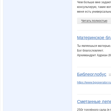
Чем больше мне задают в
консультирую, такие во
меня есть универсальны
Читать полностью
Материнское бл
Ты являешься матерью. 
Бог благословляет.
Архимандрит Адриан (К
Библеоглобус
1
https://www.bgoperator.
Сметанные леп
250г топлёного сала (я б