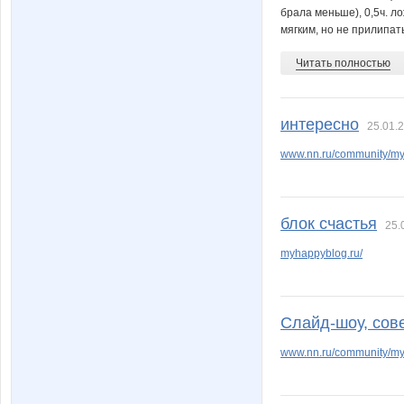
брала меньше), 0,5ч. л
мягким, но не прилипать
Читать полностью
интересно
25.01.2
www.nn.ru/community/my_
блок счастья
25.
myhappyblog.ru/
Слайд-шоу, сов
www.nn.ru/community/m